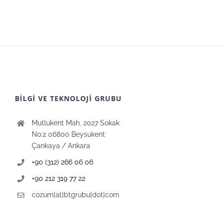
BİLGİ VE TEKNOLOJİ GRUBU
Mutlukent Mah. 2027 Sokak
No:2 06800 Beysukent
Çankaya / Ankara
+90 (312) 266 06 06
+90 212 319 77 22
cozum[at]btgrubu[dot]com