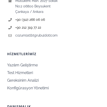
Mutlukent Mah. 2027 Sokak
No:2 06800 Beysukent
Çankaya / Ankara
+90 (312) 266 06 06
+90 212 319 77 22
cozum[at]btgrubu[dot]com
HİZMETLERİMİZ
Yazılım Geliştirme
Test Hizmetleri
Gereksinim Analizi
Konfigürasyon Yönetimi
DANIŞMALIK