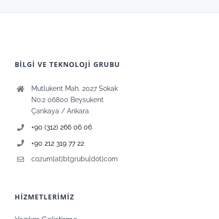
BİLGİ VE TEKNOLOJİ GRUBU
Mutlukent Mah. 2027 Sokak
No:2 06800 Beysukent
Çankaya / Ankara
+90 (312) 266 06 06
+90 212 319 77 22
cozum[at]btgrubu[dot]com
HİZMETLERİMİZ