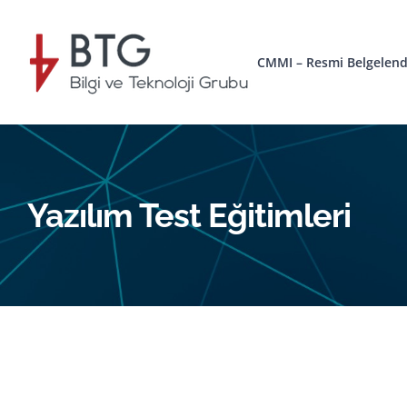
Skip
to
CMMI – Resmi Belgelend
content
Yazılım Test Eğitimleri