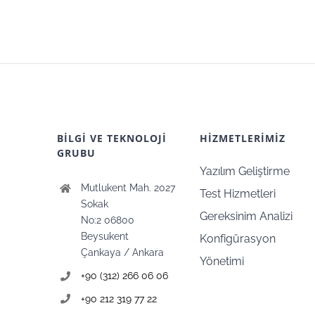
BİLGİ VE TEKNOLOJİ
HİZMETLERİMİZ
GRUBU
Yazılım Geliştirme
Mutlukent Mah. 2027
Test Hizmetleri
Sokak
Gereksinim Analizi
No:2 06800
Beysukent
Konfigürasyon
Çankaya / Ankara
Yönetimi
+90 (312) 266 06 06
+90 212 319 77 22