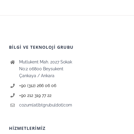
BİLGİ VE TEKNOLOJİ GRUBU
Mutlukent Mah. 2027 Sokak
No:2 06800 Beysukent
Çankaya / Ankara
+90 (312) 266 06 06
+90 212 319 77 22
cozum[at]btgrubu[dot]com
HİZMETLERİMİZ